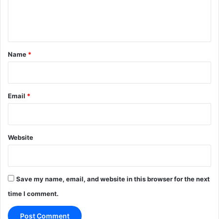
e
n
t
*
Name
*
Email
*
Website
Save my name, email, and website in this browser for the next
time I comment.