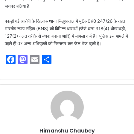
जनपद बलिया है ।
​पकड़ी गई आरोपी के खिलाफ थाना चिलुआताल में मु0अ0सं0 247/26 के तहत
भारतीय न्याय संहिता (BNS) की विभिन्न धाराओं (जैसे धारा 318(4) धोखाधड़ी,
127(2) गलत तरीके से बंधक बनाना आदि) में मामला दर्ज है। पुलिस इस मामले में
पहले ही 07 अन्य अभियुक्तों को गिरफ्तार कर जेल भेज चुकी है।
F
M
E
S
a
a
m
h
c
st
ai
ar
e
o
l
e
b
d
o
o
o
n
k
Himanshu Chaubey