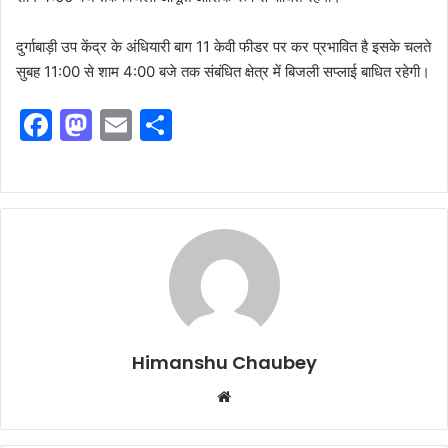
दुर्गाबाड़ी उप केंद्र के अंधियारी बाग 11 केवी फीडर पर कर प्रभावित है इसके चलते
सुबह 11:00 से शाम 4:00 बजे तक संबंधित क्षेत्र में बिजली सप्लाई बाधित रहेगी।
F
M
E
S
a
a
m
h
c
st
ai
ar
e
o
l
e
b
d
o
o
o
n
k
Himanshu Chaubey