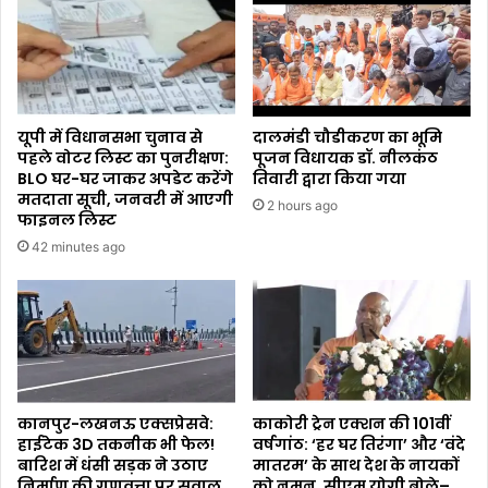
यूपी में विधानसभा चुनाव से
दालमंडी चौडीकरण का भूमि
पहले वोटर लिस्ट का पुनरीक्षण:
पूजन विधायक डॉ. नीलकंठ
BLO घर-घर जाकर अपडेट करेंगे
तिवारी द्वारा किया गया
मतदाता सूची, जनवरी में आएगी
2 hours ago
फाइनल लिस्ट
42 minutes ago
कानपुर-लखनऊ एक्सप्रेसवे:
काकोरी ट्रेन एक्शन की 101वीं
हाईटेक 3D तकनीक भी फेल!
वर्षगांठ: ‘हर घर तिरंगा’ और ‘वंदे
बारिश में धंसी सड़क ने उठाए
मातरम’ के साथ देश के नायकों
निर्माण की गुणवत्ता पर सवाल
को नमन, सीएम योगी बोले–