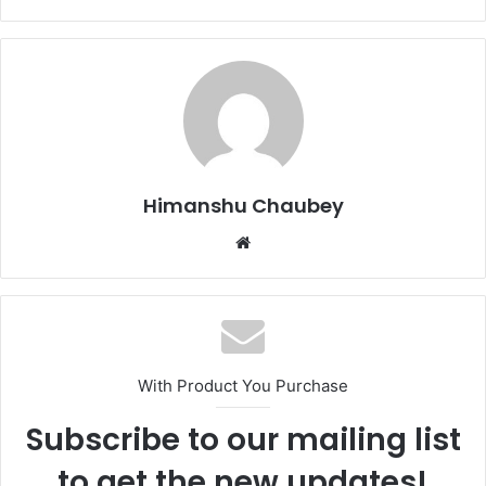
c
st
ai
ar
e
o
l
e
b
d
o
o
o
n
k
Himanshu Chaubey
With Product You Purchase
Subscribe to our mailing list
to get the new updates!