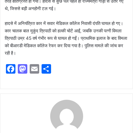
तरह क्षतिग्रस्त हो गया। हादसे से कुछ पल पहले ही राज्यमंत्री गाड़ी से उतर गए
थे, जिससे बड़ी अनहोनी टल गई।
हादसे में अनियंत्रित कार में सवार मेडिकल कॉलेज निवासी दंपति घायल हो गए।
कार चालक बाल मुकुंद त्रिपाठी को हल्की चोटें आईं, जबकि उनकी पत्नी विमला
त्रिपाठी उम्र 45 वर्ष गंभीर रूप से घायल हो गईं। प्राथमिक इलाज के बाद विमला
को बीआरडी मेडिकल कॉलेज रेफर कर दिया गया है। पुलिस मामले की जांच कर
रही है।
F
M
E
S
a
a
m
h
c
st
ai
ar
e
o
l
e
b
d
o
o
o
n