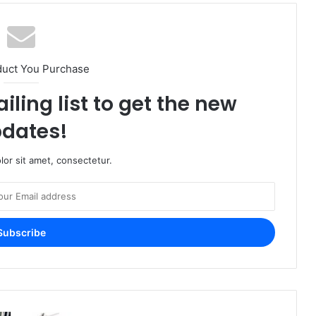
duct You Purchase
iling list to get the new
dates!
or sit amet, consectetur.