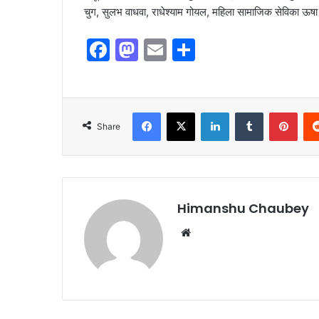
चुग, सुलभ वाधवा, राधेश्याम गोयल, महिला सामाजिक सेविका ऊषा
F
M
E
S
a
a
m
h
c
st
ai
ar
e
o
l
e
Share
b
d
o
o
o
n
k
Himanshu Chaubey