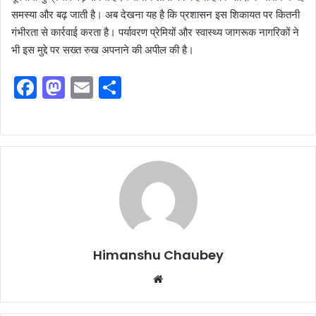
समस्या और बढ़ जाती है। अब देखना यह है कि प्रशासन इस शिकायत पर कितनी
गंभीरता से कार्रवाई करता है। पर्यावरण प्रेमियों और स्वास्थ्य जागरूक नागरिकों ने
भी इस मुद्दे पर सख्त रुख अपनाने की अपील की है।
F
M
E
S
a
a
m
h
c
st
ai
ar
e
o
l
e
b
d
o
o
o
n
k
Himanshu Chaubey