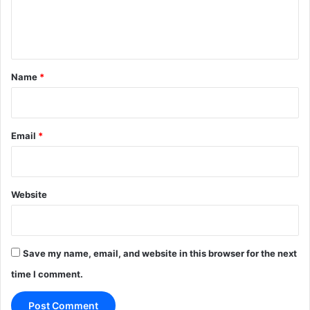
e
n
t
*
Name
*
Email
*
Website
Save my name, email, and website in this browser for the next
time I comment.