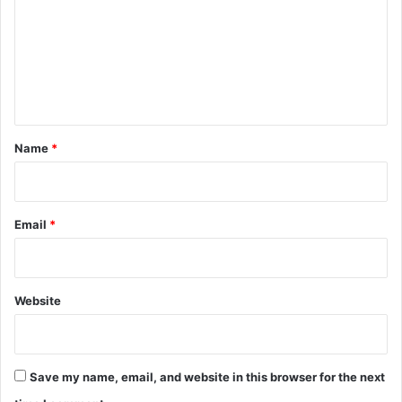
m
m
e
n
t
*
Name
*
Email
*
Website
Save my name, email, and website in this browser for the next