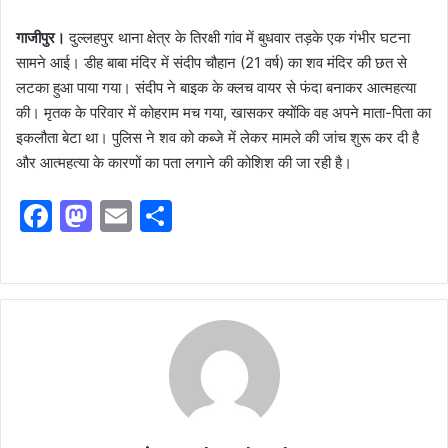
गाजीपुर।
दुल्लहपुर थाना क्षेत्र के तिरक्षी गांव में बुधवार तड़के एक गंभीर घटना
सामने आई। डीह बाबा मंदिर में संदीप चौहान (21 वर्ष) का शव मंदिर की छत से
लटका हुआ पाया गया। संदीप ने बाइक के क्लच वायर से फंदा बनाकर आत्महत्या
की। मृतक के परिवार में कोहराम मच गया, खासकर क्योंकि वह अपने माता-पिता का
इकलौता बेटा था। पुलिस ने शव को कब्जे में लेकर मामले की जांच शुरू कर दी है
और आत्महत्या के कारणों का पता लगाने की कोशिश की जा रही है।
F
M
E
S
a
a
m
h
c
st
ai
ar
e
o
l
e
b
d
o
o
o
n
k