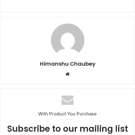
a
a
m
h
c
st
ai
ar
e
o
l
e
b
d
o
o
o
n
k
Himanshu Chaubey
With Product You Purchase
Subscribe to our mailing list