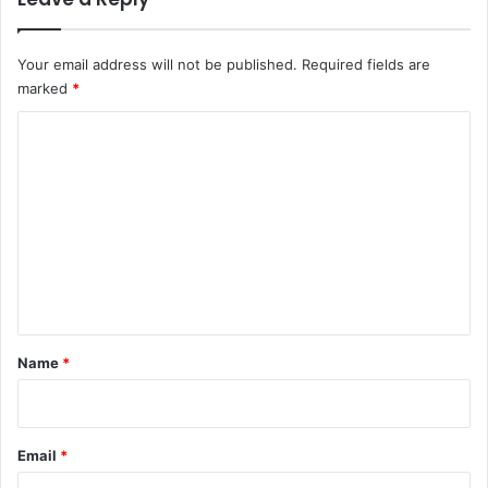
Your email address will not be published.
Required fields are
marked
*
C
o
m
m
e
n
t
*
Name
*
Email
*