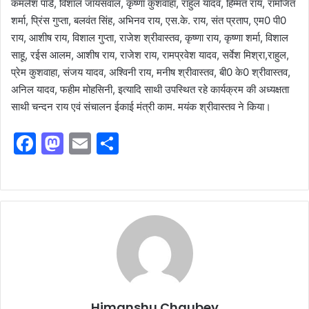
कमलेश पांडे, विशाल जायसवाल, कृष्णा कुशवाहा, राहुल यादव, हिम्मत राय, रामजित
शर्मा, प्रिंस गुप्ता, बलवंत सिंह, अभिनव राय, एस.के. राय, संत प्रताप, एम0 पी0
राय, आशीष राय, विशाल गुप्ता, राजेश श्रीवास्तव, कृष्णा राय, कृष्णा शर्मा, विशाल
साहू, रईस आलम, आशीष राय, राजेश राय, रामप्रवेश यादव, सर्वेश मिश्रा,राहुल,
प्रेम कुशवाहा, संजय यादव, अश्विनी राय, मनीष श्रीवास्तव, बी0 के0 श्रीवास्तव,
अनिल यादव, फहीम मोहसिनी, इत्यादि साथी उपस्थित रहे कार्यक्रम की अध्यक्षता
साथी चन्दन राय एवं संचालन ईकाई मंत्री काम. मयंक श्रीवास्तव ने किया।
F
M
E
S
a
a
m
h
c
st
ai
ar
e
o
l
e
b
d
o
o
o
n
k
Himanshu Chaubey