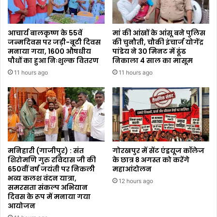
आचार्य बालकृष्ण के 55वें
मां की आंखों के आंसू बने पुलिस
जन्मदिवस पर जड़ी-बूटी दिवस
की चुनौती, चौकी इंचार्ज योगेंद्र
मनाया गया, 1600 औषधीय
पांडेय ने 30 मिनट में ढूंढ
पौधों का हुआ निःशुल्क वितरण
निकाला 4 साल का मासूम
11 hours ago
11 hours ago
मनिहारी (गाजीपुर) : संत
गोरखपुर में सेंट एंड्रयूज कॉलेज
शिरोमणि गुरु रविदास जी की
के छात्र 8 अगस्त को करेंगे
650वीं वर्ष जयंती पर निकली
महाआंदोलन
भव्य कलश वंदन यात्रा,
12 hours ago
समरसता संकल्प अभियान
दिवस के रूप में मनाया गया
आयोजन