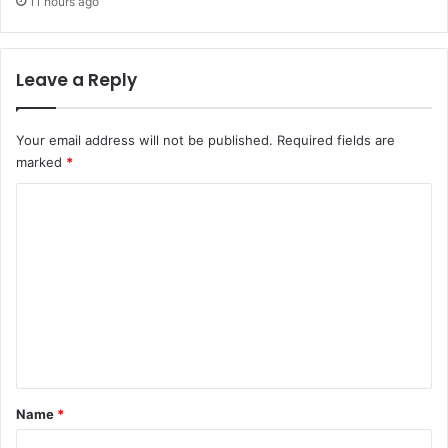
11 hours ago
Leave a Reply
Your email address will not be published.
Required fields are
marked
*
C
o
m
m
e
n
t
*
Name
*