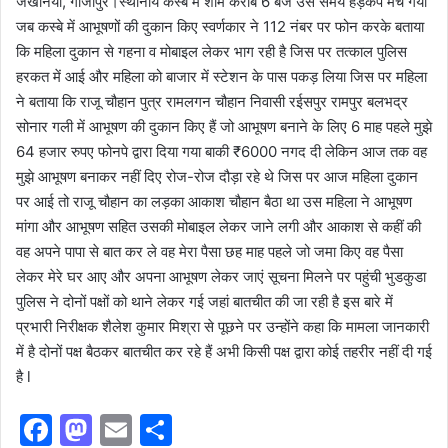
जखनिया, गाजीपुर।स्थानीय कस्बे में शाम करीब 6 बजे उस समय हड़कंप मच गया
जब कस्बे में आभूषणों की दुकान किए स्वर्णकार ने 112 नंबर पर फोन करके बताया
कि महिला दुकान से गहना व मोबाइल लेकर भाग रही है जिस पर तत्काल पुलिस
हरकत में आई और महिला को बाजार में स्टेशन के पास पकड़ लिया जिस पर महिला
ने बताया कि राजू चौहान पुत्र रामलगन चौहान निवासी रईसपुर रामपुर बलभद्र
सोनार गली में आभूषण की दुकान किए हैं जो आभूषण बनाने के लिए 6 माह पहले मुझे
64 हजार रुपए फोनपे द्वारा दिया गया बाकी ₹6000 नगद दी लेकिन आज तक वह
मुझे आभूषण बनाकर नहीं दिए रोज-रोज दौड़ा रहे थे जिस पर आज महिला दुकान
पर आई तो राजू चौहान का लड़का आकाश चौहान बैठा था उस महिला ने आभूषण
मांगा और आभूषण सहित उसकी मोबाइल लेकर जाने लगी और आकाश से कहीं की
वह अपने पापा से बात कर ले वह मेरा पैसा छह माह पहले जो जमा किए वह पैसा
लेकर मेरे घर आए और अपना आभूषण लेकर जाएं सूचना मिलने पर पहुंची भुडकुडा
पुलिस ने दोनों पक्षों को थाने लेकर गई जहां बातचीत की जा रही है इस बारे में
प्रभारी निरीक्षक शैलेश कुमार मिश्रा से पूछने पर उन्होंने कहा कि मामला जानकारी
में है दोनों पक्ष बैठकर बातचीत कर रहे हैं अभी किसी पक्ष द्वारा कोई तहरीर नहीं दी गई
है l
F
M
E
S