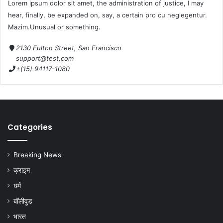
Lorem ipsum dolor sit amet, the administration of justice, I may
hear, finally, be expanded on, say, a certain pro cu neglegentur.
Mazim.Unusual or something.
2130 Fulton Street, San Francisco
support@test.com
+(15) 94117-1080
Categories
Breaking News
क्राइम
धर्म
बॉलीवुड
भारत