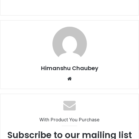
a
a
m
h
c
st
ai
ar
e
o
l
e
b
d
o
o
o
n
k
Himanshu Chaubey
With Product You Purchase
Subscribe to our mailing list