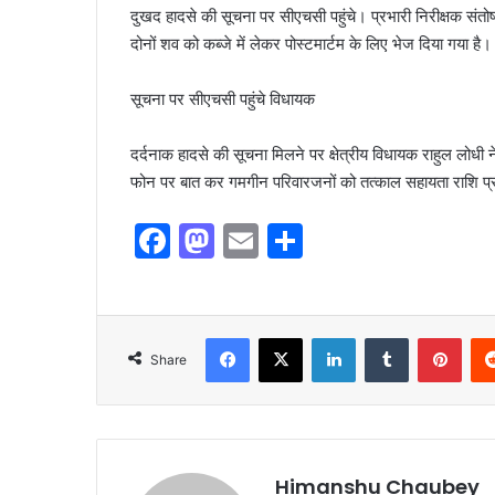
दुखद हादसे की सूचना पर सीएचसी पहुंचे। प्रभारी निरीक्षक संतो
दोनों शव को कब्जे में लेकर पोस्टमार्टम के लिए भेज दिया गया है।
सूचना पर सीएचसी पहुंचे विधायक
दर्दनाक हादसे की सूचना मिलने पर क्षेत्रीय विधायक राहुल लोध
फोन पर बात कर गमगीन परिवारजनों को तत्काल सहायता राशि प्रद
F
M
E
S
a
a
m
h
c
st
ai
ar
e
o
l
e
Share
b
d
o
o
o
n
k
Himanshu Chaubey