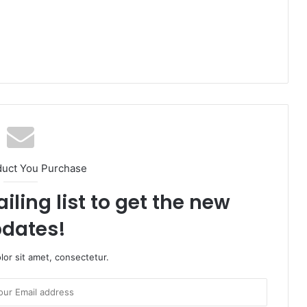
duct You Purchase
iling list to get the new
dates!
or sit amet, consectetur.