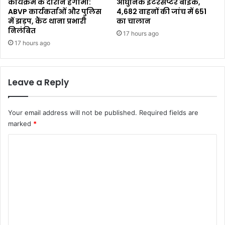
कार्यक्रम के दौरान हंगामा:
आधुनिक इंटरसेप्टर बाइक,
ABVP कार्यकर्ताओं और पुलिस
4,682 वाहनों की जांच में 651
में झड़प, कैंट थाना प्रभारी
का चालान
निलंबित
17 hours ago
17 hours ago
Leave a Reply
Your email address will not be published.
Required fields are
marked
*
C
o
m
m
e
n