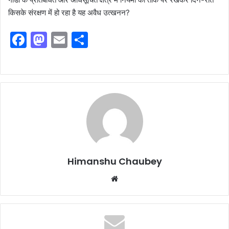
किसके संरक्षण में हो रहा है यह अवैध उत्खनन?
F
M
E
S
a
a
m
h
c
st
ai
ar
e
o
l
e
b
d
o
o
o
n
k
Himanshu Chaubey