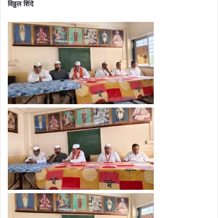
विठ्ठल शिंदे