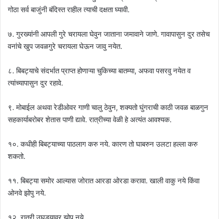
गोठा सर्व बाजुंनी बंदिस्त राहील त्याची दक्षता घ्यावी.
७. गुरख्यांनी आपली गुरे चरायला घेवुन जाताना जमावाने जाणे. गावापासुन दुर तसेच
वनांचे खुप जवळगुरे चरायला घेऊन जावु नयेत.
८. बिबट्याचे संदर्भात प्राप्त होणाऱ्या चुकिच्या बातम्या, अफवा पसरवु नयेत व
त्यांच्यापासुन दुर रहावे.
९. मोबाईल अथवा रेडीओवर गाणी चालु ठेवुन, शक्यतो घुंगराची काठी जवळ बाळगुन
सहकार्याबरोबर शेतास पाणी द्यावे. रात्रीच्या वेळी हे अत्यंत आवश्यक.
१०. कधीही बिबट्याच्या पाठलाग करु नये. कारण तो घाबरुन उलटा हल्ला करु
शकतो.
११. बिबट्या समोर आल्यास जोरात आरडा ओरडा करावा. खाली वाकु नये किंवा
ओनवे झोपु नये.
१२. रात्री उघड्यावर झोपु नये.