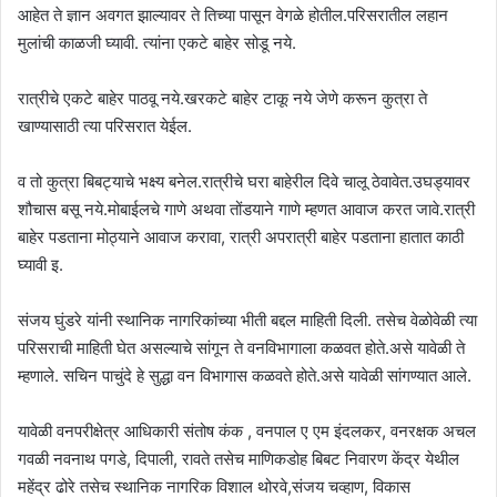
आहेत ते ज्ञान अवगत झाल्यावर ते तिच्या पासून वेगळे होतील.परिसरातील लहान
मुलांची काळजी घ्यावी. त्यांना एकटे बाहेर सोडू नये.
रात्रीचे एकटे बाहेर पाठवू नये.खरकटे बाहेर टाकू नये जेणे करून कुत्रा ते
खाण्यासाठी त्या परिसरात येईल.
व तो कुत्रा बिबट्याचे भक्ष्य बनेल.रात्रीचे घरा बाहेरील दिवे चालू ठेवावेत.उघड्यावर
शौचास बसू नये.मोबाईलचे गाणे अथवा तोंडयाने गाणे म्हणत आवाज करत जावे.रात्री
बाहेर पडताना मोठ्याने आवाज करावा, रात्री अपरात्री बाहेर पडताना हातात काठी
घ्यावी इ.
संजय घुंडरे यांनी स्थानिक नागरिकांच्या भीती बद्दल माहिती दिली. तसेच वेळोवेळी त्या
परिसराची माहिती घेत असल्याचे सांगून ते वनविभागाला कळवत होते.असे यावेळी ते
म्हणाले. सचिन पाचुंदे हे सुद्धा वन विभागास कळवते होते.असे यावेळी सांगण्यात आले.
यावेळी वनपरीक्षेत्र आधिकारी संतोष कंक , वनपाल ए एम इंदलकर, वनरक्षक अचल
गवळी नवनाथ पगडे, दिपाली, रावते तसेच माणिकडोह बिबट निवारण केंद्र येथील
महेंद्र ढोरे तसेच स्थानिक नागरिक विशाल थोरवे,संजय चव्हाण, विकास