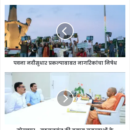
पवना नदीसुधार प्रकल्पाबाबत नागरिकांचा निषेध