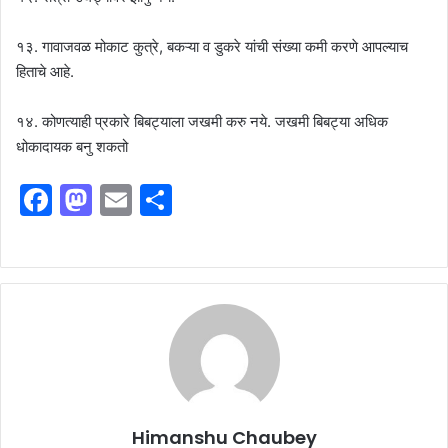
१३. गावाजवळ मोकाट कुत्रे, बकऱ्या व डुकरे यांची संख्या कमी करणे आपल्याच
हिताचे आहे.
१४. कोणत्याही प्रकारे बिबट्याला जखमी करु नये. जखमी बिबट्या अधिक
धोकादायक बनु शकतो
F
M
E
S
a
a
m
h
c
st
ai
ar
e
o
l
e
b
d
o
o
o
n
k
Himanshu Chaubey