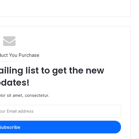
duct You Purchase
iling list to get the new
dates!
or sit amet, consectetur.