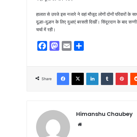
हालात से उपजे इस नजारे ने वहां मौजूद लोगों दोनों परिवारों के
दूल्हा-दुल्हन के लिए दुआएं बरसती दिखीं। सिंदूरदान के बाद सन्नी 
चर्चा में रही।
F
M
E
S
a
a
m
h
c
st
ai
ar
e
o
l
e
Share
b
d
o
o
o
n
k
Himanshu Chaubey