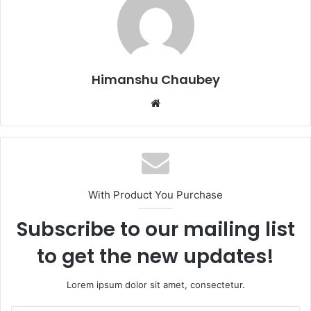
b
d
o
o
o
n
k
Himanshu Chaubey
With Product You Purchase
Subscribe to our mailing list
to get the new updates!
Lorem ipsum dolor sit amet, consectetur.