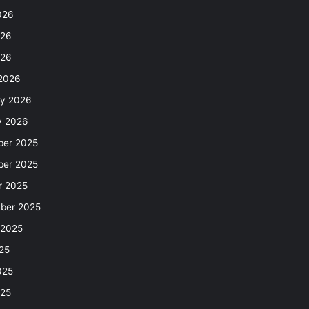
026
026
026
2026
ry 2026
y 2026
er 2025
er 2025
r 2025
ber 2025
 2025
25
025
25