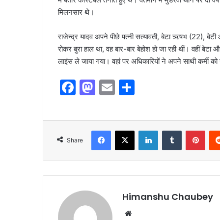
मिलनसार थे।
राजेन्द्र यादव अपने पीछे पत्नी सत्यावती, बेटा ऋषभ (22), बेटी 
रोकर बुरा हाल था, वह बार-बार बेहोश हो जा रही थीं। वहीं बेटा 
लाइंस ले जाया गया। वहां पर अधिकारियों ने अपने साथी कर्मी क
F
M
E
S
a
a
m
h
c
st
ai
ar
e
o
l
e
Share
b
d
o
o
o
n
k
Himanshu Chaubey