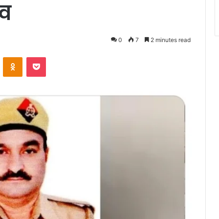
दव
0
7
2 minutes read