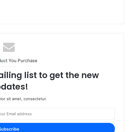
duct You Purchase
iling list to get the new
dates!
or sit amet, consectetur.