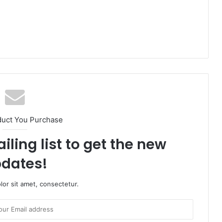
duct You Purchase
iling list to get the new
dates!
or sit amet, consectetur.