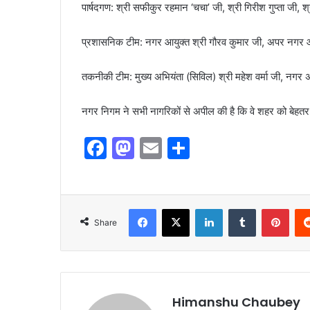
​पार्षदगण: श्री सफीकुर रहमान ‘चचा’ जी, श्री गिरीश गुप्ता जी, श
​प्रशासनिक टीम: नगर आयुक्त श्री गौरव कुमार जी, अपर नगर आय
​तकनीकी टीम: मुख्य अभियंता (सिविल) श्री महेश वर्मा जी, नगर अभ
​नगर निगम ने सभी नागरिकों से अपील की है कि वे शहर को बेहतर
F
M
E
S
a
a
m
h
c
st
ai
ar
e
o
l
e
Share
b
d
o
o
o
n
k
Himanshu Chaubey