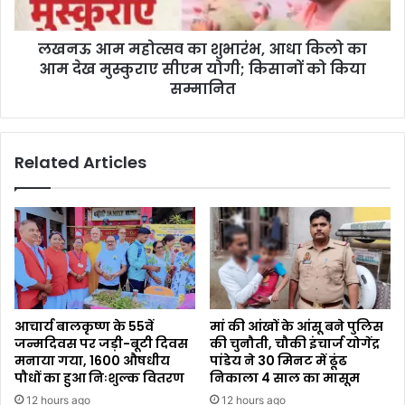
लखनऊ आम महोत्सव का शुभारंभ, आधा किलो का
आम देख मुस्कुराए सीएम योगी; किसानों को किया
सम्मानित
Related Articles
आचार्य बालकृष्ण के 55वें
मां की आंखों के आंसू बने पुलिस
जन्मदिवस पर जड़ी-बूटी दिवस
की चुनौती, चौकी इंचार्ज योगेंद्र
मनाया गया, 1600 औषधीय
पांडेय ने 30 मिनट में ढूंढ
पौधों का हुआ निःशुल्क वितरण
निकाला 4 साल का मासूम
12 hours ago
12 hours ago