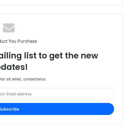
duct You Purchase
iling list to get the new
dates!
or sit amet, consectetur.