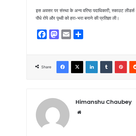
इस अवसर पर संस्था के अन्य वरिष्ठ पदाधिकारी, स्काउट लीडर्
पौधे रोपे और पृथ्वी को हरा-भरा बनाने की प्रतिज्ञा ली।
F
M
E
S
a
a
m
h
c
st
ai
ar
e
o
l
e
Share
b
d
o
o
o
n
k
Himanshu Chaubey