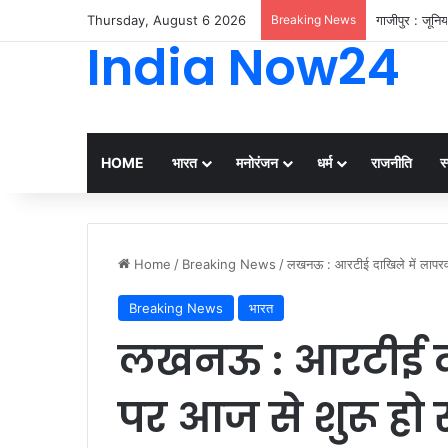
Thursday, August 6 2026
Breaking News
गाजीपुर : जूनि
India Now24
HOME
भारत
मनोरंजन
धर्म
राजनीति
स्
Home
/
Breaking News
/
लखनऊ : आरटीई दाखिले में लापरवा
Breaking News
भारत
लखनऊ : आरटीई दा
पर आज से शुरू हो 