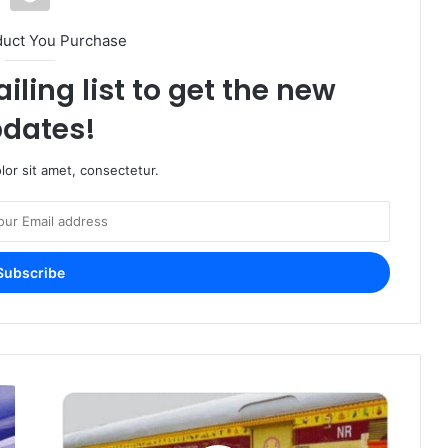
duct You Purchase
iling list to get the new
dates!
or sit amet, consectetur.