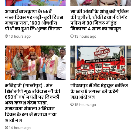
आचार्य बालकृष्ण के 55वें
मां की आंखों के आंसू बने पुलिस
जन्मदिवस पर जड़ी-बूटी दिवस
की चुनौती, चौकी इंचार्ज योगेंद्र
मनाया गया, 1600 औषधीय
पांडेय ने 30 मिनट में ढूंढ
पौधों का हुआ निःशुल्क वितरण
निकाला 4 साल का मासूम
13 hours ago
13 hours ago
मनिहारी (गाजीपुर) : संत
गोरखपुर में सेंट एंड्रयूज कॉलेज
शिरोमणि गुरु रविदास जी की
के छात्र 8 अगस्त को करेंगे
650वीं वर्ष जयंती पर निकली
महाआंदोलन
भव्य कलश वंदन यात्रा,
15 hours ago
समरसता संकल्प अभियान
दिवस के रूप में मनाया गया
आयोजन
14 hours ago