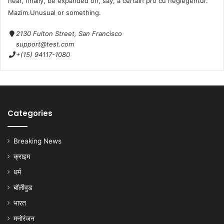
hear, finally, be expanded on, say, a certain pro cu neglegentur.
Mazim.Unusual or something.
2130 Fulton Street, San Francisco
support@test.com
+(15) 94117-1080
Categories
Breaking News
क्राइम
धर्म
बॉलीवुड
भारत
मनोरंजन