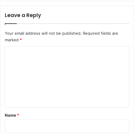
Leave a Reply
Your email address will not be published.
Required fields are
marked
*
C
o
m
m
e
n
t
*
Name
*