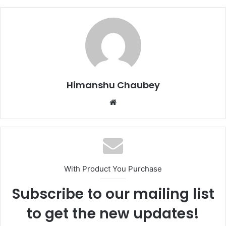
e
o
l
e
b
d
o
o
o
n
k
Himanshu Chaubey
With Product You Purchase
Subscribe to our mailing list
to get the new updates!