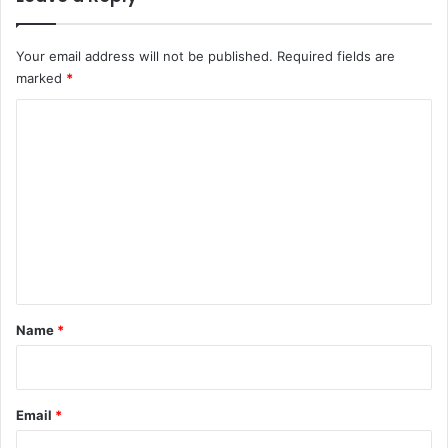
Your email address will not be published.
Required fields are
marked
*
C
o
m
m
e
n
t
*
Name
*
Email
*