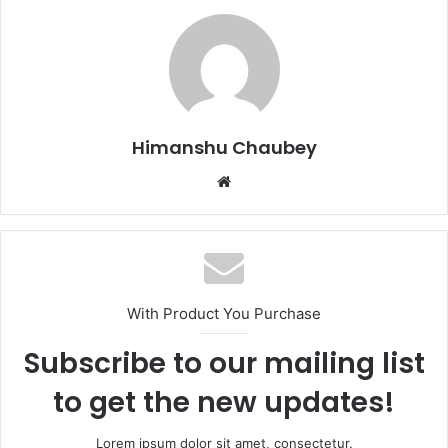
e
o
l
e
b
d
o
o
o
n
k
Himanshu Chaubey
With Product You Purchase
Subscribe to our mailing list
to get the new updates!
Lorem ipsum dolor sit amet, consectetur.