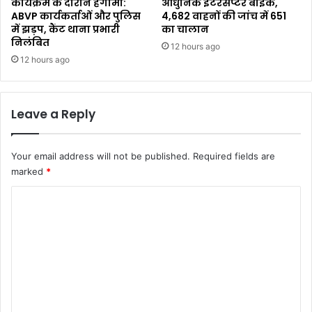
कार्यक्रम के दौरान हंगामा:
आधुनिक इंटरसेप्टर बाइक,
ABVP कार्यकर्ताओं और पुलिस
4,682 वाहनों की जांच में 651
में झड़प, कैंट थाना प्रभारी
का चालान
निलंबित
12 hours ago
12 hours ago
Leave a Reply
Your email address will not be published.
Required fields are
marked
*
C
o
m
m
e
n