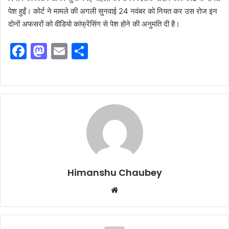
पेश हुईं। कोर्ट ने मामले की अगली सुनवाई 24 नवंबर को नियत कर उस रोज इन
दोनों अफसरों को वीडियो कांफ्रेंसिंग से पेश होने की अनुमति दी है।
F
M
E
S
a
a
m
h
c
st
ai
ar
e
o
l
e
b
d
o
o
o
n
k
Himanshu Chaubey