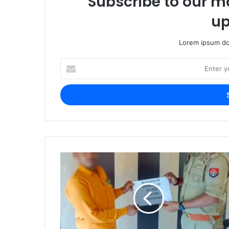
Subscribe to our ma
up
Lorem ipsum dol