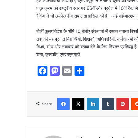
इस उपलब्धि के साथ ही एमएमएमयूटी ने लगातार दूसरे वर्ष उत्तर प्
पाठ्यक्रम को राष्ट्रीय स्तर पर 66वीं और प्रदेश में 10वीं रैंक मि
रैंकिंग में भी उल्लेखनीय सफलता हासिल की है। आईआईआरएफ-2026 म
बोलीं कुलपतिदेश के शीर्ष 10 बीबीए संस्थानों में स्थान बनाना विश्व
तक की यह प्रगति विद्यार्थियों, शिक्षकों, अधिकारियों, कर्मचारियों औ
शिक्षा, शोध और नवाचार को बढ़ावा देने के लिए निरंतर प्रतिबद्ध ह
शर्मा, कुलपति, एमएमएमयूटी
F
M
E
S
a
a
m
h
c
st
ai
ar
e
o
l
e
Share
b
d
o
o
o
n