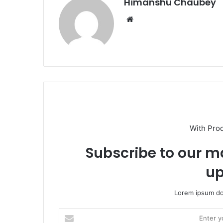
k
Himanshu Chaubey
With Pro
Subscribe to our ma
up
Lorem ipsum dol