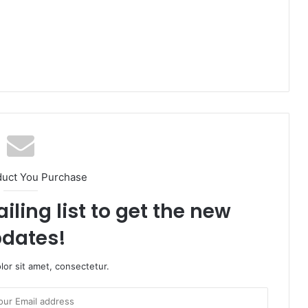
duct You Purchase
iling list to get the new
dates!
or sit amet, consectetur.