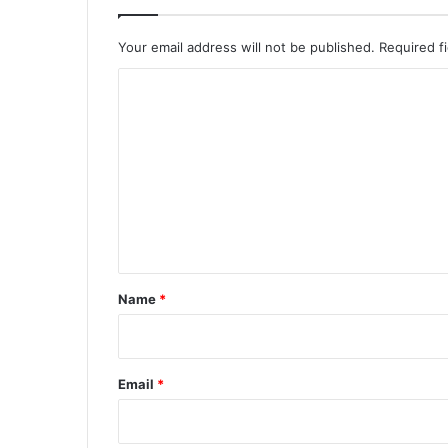
Your email address will not be published.
Required f
C
o
m
m
e
n
t
*
Name
*
Email
*