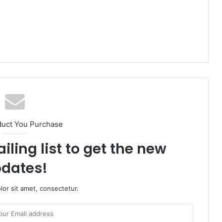
duct You Purchase
iling list to get the new
dates!
or sit amet, consectetur.