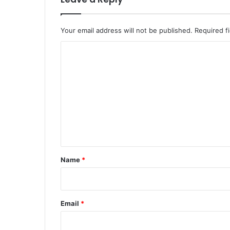
Your email address will not be published.
Required f
C
o
m
m
e
n
t
*
Name
*
Email
*