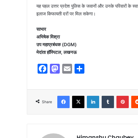
यह पहल उत्तर प्रदेश पुलिस के जवानों और उनके परिवारों के स्वास्
इलाज किफायती दरों पर मिल सकेगा।
साभार
अभिषेक मिश्रा
उप महाप्रबंधक (DGM)
मेदांता हॉस्पिटल, लखनऊ
F
M
E
S
a
a
m
h
c
st
ai
ar
e
o
l
e
Share
b
d
o
o
o
n
k
Himanshu Chaubey