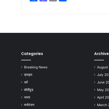
a
a
m
h
c
st
ai
ar
e
o
l
e
b
d
o
o
o
n
k
Categories
Archive
Breaking News
August
क्राइम
July 2
धर्म
June 2
बॉलीवुड
May 2
भारत
April 2
मनोरंजन
March 