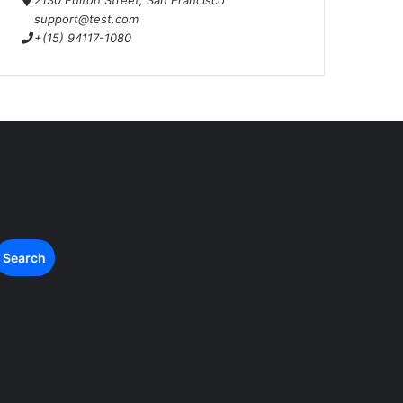
2130 Fulton Street, San Francisco
support@test.com
+(15) 94117-1080