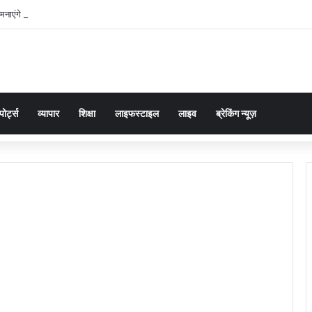
मनाएंगे अटलजी की पुण्यतिथिः ब्रजेश पाठक
पोर्ट्स
व्यापार
शिक्षा
लाइफस्टाइल
लाइव
ब्रेकिंग न्यूज़