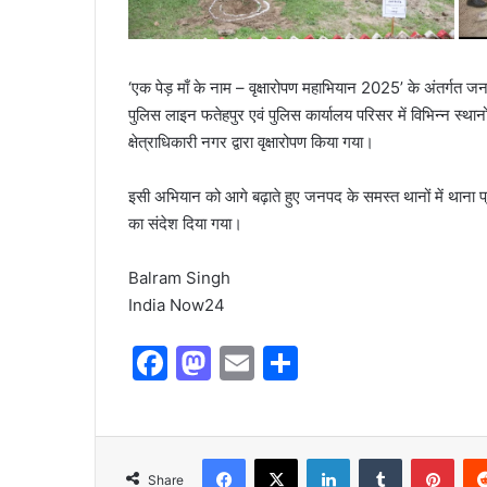
‘एक पेड़ माँ के नाम – वृक्षारोपण महाभियान 2025’ के अंतर्गत ज
पुलिस लाइन फतेहपुर एवं पुलिस कार्यालय परिसर में विभिन्न स्थानो
क्षेत्राधिकारी नगर द्वारा वृक्षारोपण किया गया।
इसी अभियान को आगे बढ़ाते हुए जनपद के समस्त थानों में थाना प्रभार
का संदेश दिया गया।
Balram Singh
India Now24
F
M
E
S
a
a
m
h
c
st
ai
ar
e
o
l
e
Share