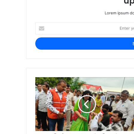
up
Lorem ipsum dol