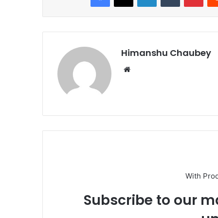
b
d
o
o
o
n
k
Himanshu Chaubey
With Pro
Subscribe to our ma