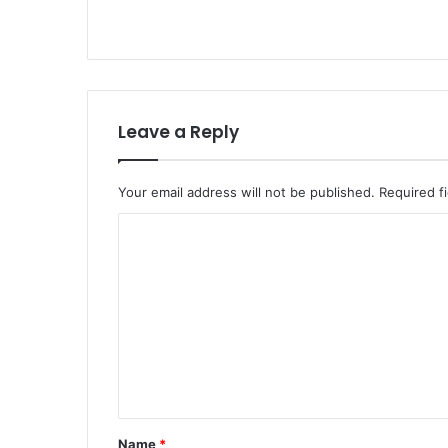
Leave a Reply
Your email address will not be published.
Required f
C
o
m
m
e
n
t
*
Name
*