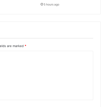
5 hours ago
ields are marked
*