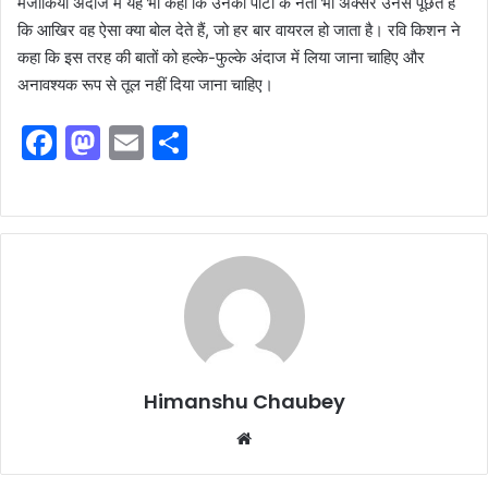
मजाकिया अंदाज में यह भी कहा कि उनकी पार्टी के नेता भी अक्सर उनसे पूछते हैं
कि आखिर वह ऐसा क्या बोल देते हैं, जो हर बार वायरल हो जाता है। रवि किशन ने
कहा कि इस तरह की बातों को हल्के-फुल्के अंदाज में लिया जाना चाहिए और
अनावश्यक रूप से तूल नहीं दिया जाना चाहिए।
F
M
E
S
a
a
m
h
c
st
ai
ar
e
o
l
e
b
d
o
o
o
n
k
Himanshu Chaubey