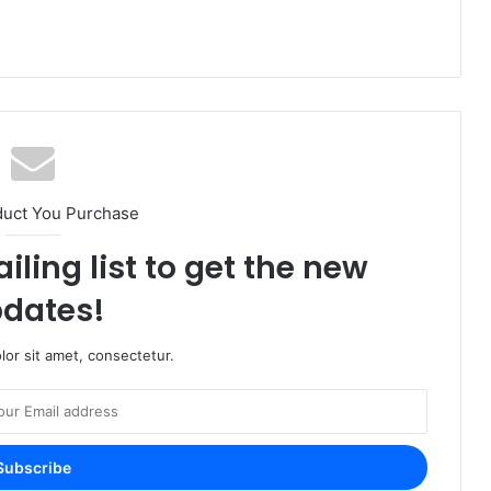
duct You Purchase
iling list to get the new
dates!
or sit amet, consectetur.