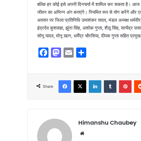
बल्कि हर कोई इसे अपनी दिनचर्या में शामिल कर सकता है। आज
जीवन का अभिन्न अंग बनाएंगे। नियमित रूप से योग करेंगे और
अवसर पर जिला प्रतिनिधि उमाशंकर यादव, मंडल अध्यक्ष धर्मवीर र
इंद्रदेव कुशवाहा, झुंना सिंह, अशोक गुप्ता, शैलू सिंह, सत्येंद्र 
सोनू यादव, मोनू खान, धर्मेंद्र चौरसिया, दीपक गुप्ता सहित प्रम
F
M
E
S
a
a
m
h
c
st
ai
ar
e
o
l
e
Share
b
d
o
o
o
n
k
Himanshu Chaubey