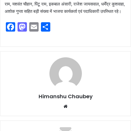
राम, यशवंत चौहान, पिंटू राम, इकबाल अंसारी, राजेश जायसवाल, धर्मेंद्र कुशवाहा,
अशोक गुप्ता सहित बड़ी संख्या में भाजपा कार्यकर्ता एवं पदाधिकारी उपस्थित रहे।
F
M
E
S
a
a
m
h
c
st
ai
ar
e
o
l
e
b
d
o
o
o
n
k
Himanshu Chaubey