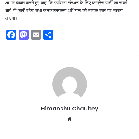
आभार व्यक्त करते हुए कहा कि पर्यावरण संरक्षण के लिए कांग्रेस पार्टी का संघर्ष
आगे भी जारी रहेगा तथा जनजागरूकता अभियान को व्यापक स्तर पर चलाया
जाएगा।
F
M
E
S
a
a
m
h
c
st
ai
ar
e
o
l
e
b
d
o
o
o
n
k
Himanshu Chaubey