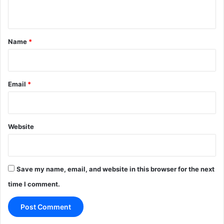
n
t
*
Name
*
Email
*
Website
Save my name, email, and website in this browser for the next
time I comment.