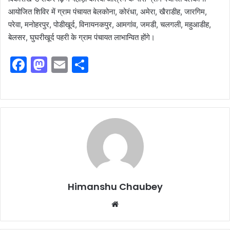
आयोजित शिविर में ग्राम पंचायत बेलकोना, कोरंधा, अमेरा, खैराडीह, जारगिम,
परेवा, मनोहरपुर, पोडीखूर्द, विनायनकपुर, आमगांव, जमडी, चलगली, महुआडीह,
बेलसर, घुघरीखूर्द पहरी के ग्राम पंचायत लाभान्वित होंगे।
F
M
E
S
a
a
m
h
c
st
ai
ar
e
o
l
e
b
d
o
o
o
n
k
Himanshu Chaubey