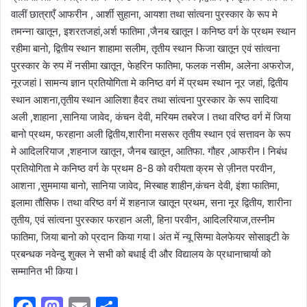
वालीं छात्राएँ आफरीन , आर्शी सुहाना, आयशा तथा सांत्वना पुरस्कार के रूप मे
तमन्ना खातून, इशरतजहां,अर्श फातिमा ,जैनब खातून l कनिष्ठ वर्ग के प्रथम स्थान
रहीमा बानो, द्वितीय स्थान शाहामा सलीम, तृतीय स्थान फिजा खातून एवं सांत्वना
पुरस्कार के रुप में नसीमा खातून, फेहरिन फातिमा, फलक नसीम, अलेना अफरोज,
नूरजहां l सामन्य ज्ञान प्रतियोगिता मे कनिष्ठ वर्ग में प्रथम स्थान नूर जहां, द्वितीय
स्थान आशना,तृतीय स्थान आलिशा हैदर तथा सांत्वना पुरस्कार के रूप सादिया
अली ,शाहाना ,सानिया जावेद, कंचन देवी, मरियम तबरेज l तथा वरिष्ठ वर्ग में जिया
बानो प्रथम, फरहाना अली द्वितीय,शारीना मसरूर तृतीय स्थान एवं सत्तावन के रूप
मे आदिलरियाज ,शहनाज खातून, जैनब खातून, आतिफा. गौहर ,आफरीन l निबंध
प्रतियोगिता मे कनिष्ठ वर्ग के प्रथम 8-8 को वरीयता क्रम से ज़ीनत परवीन,
आशना ,सुममाया बानो, सानिया जावेद, मिस्बाह शाहीन,कंचन देवी, इंशा फातिमा,
इलामा तौसिफ l तथा वरिष्ठ वर्ग में शहनाज खातून प्रथम, सना नूर द्वितीय, शारीना
तृतीय, एवं सांत्वना पुरस्कार फरहान अली, हिना परवीन, आदिलरियाज,तस्नीम
फातिमा, जिया बानो को प्रदान किया गया l अंत में न्यू सिग्मा वेलफेयर सोसाइटी के
प्रबन्धक नवेन्दु शुक्ल ने सभी को बधाई दी और विद्यालय के प्रधानाचार्या को
सम्मानित भी किया l