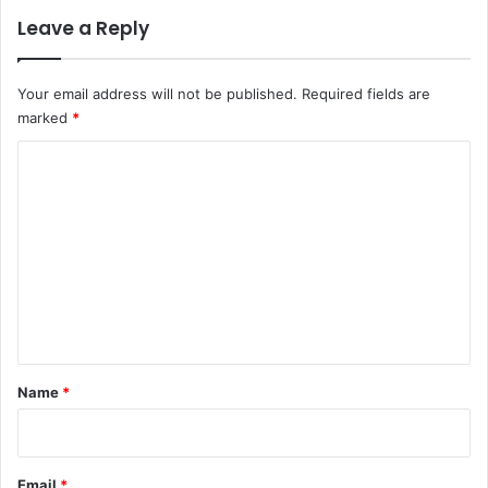
Leave a Reply
Your email address will not be published.
Required fields are
marked
*
C
o
m
m
e
n
t
*
Name
*
Email
*