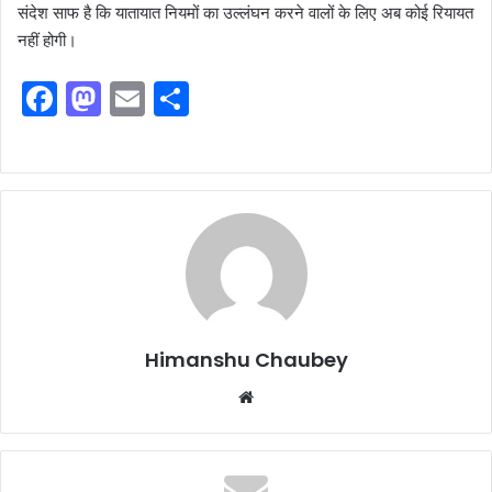
संदेश साफ है कि यातायात नियमों का उल्लंघन करने वालों के लिए अब कोई रियायत
नहीं होगी।
F
M
E
S
a
a
m
h
c
st
ai
ar
e
o
l
e
b
d
o
o
o
n
k
Himanshu Chaubey