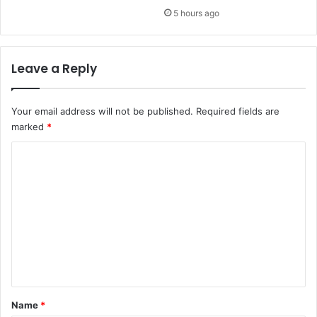
5 hours ago
Leave a Reply
Your email address will not be published.
Required fields are
marked
*
C
o
m
m
e
n
t
*
Name
*