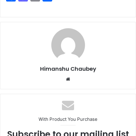
a
a
m
h
c
st
ai
ar
e
o
l
e
b
d
o
o
o
n
k
Himanshu Chaubey
With Product You Purchase
Subscribe to our mailing list