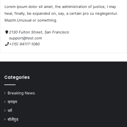
Lorem ipsum dolor sit amet, the administration of justice, I may
hear, finally, be expanded on, say, a certain pro cu neglegentur.
Mazim.Unusual or something.
2130 Fulton Street, San Francisco
support@test.com
+(15) 94117-1080
Categories
Breaking News
क्राइम
धर्म
बॉलीवुड