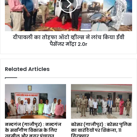
दीपावली का तोहफा ऑटो व्हील्स ने लांच किया ईवी
पैसेंजर मोंट्रा 2.0r
Related Articles
नन्दगंज (गाजीपुर) : नन्दगंज
बरेसर (गाजीपुर) : बरेसर पुलिस
के सर्वांगीण विकास के लिए
का वारंटियों पर शिकंजा, 11
तहसील और नगर पंचायत
गिरफ्तार