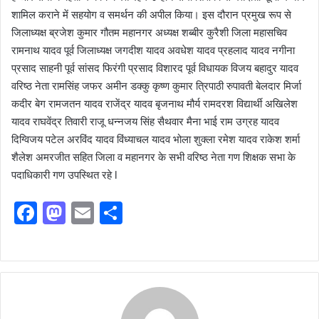
शामिल कराने में सहयोग व समर्थन की अपील किया। इस दौरान प्रमुख रूप से
जिलाध्यक्ष ब्रजेश कुमार गौतम महानगर अध्यक्ष शब्बीर कुरैशी जिला महासचिव
रामनाथ यादव पूर्व जिलाध्यक्ष जगदीश यादव अवधेश यादव प्रहलाद यादव नगीना
प्रसाद साहनी पूर्व सांसद फिरंगी प्रसाद विशारद पूर्व विधायक विजय बहादुर यादव
वरिष्ठ नेता रामसिंह जफर अमीन डक्कु कृष्ण कुमार त्रिपाठी रुपावती बेलदार मिर्जा
कदीर बेग रामजतन यादव राजेंद्र यादव बृजनाथ मौर्य रामदरश विद्यार्थी अखिलेश
यादव राघवेंद्र तिवारी राजू धन्नजय सिंह सैथवार मैना भाई राम उग्रह यादव
दिग्विजय पटेल अरविंद यादव विंध्याचल यादव भोला शुक्ला रमेश यादव राकेश शर्मा
शैलेश अमरजीत सहित जिला व महानगर के सभी वरिष्ठ नेता गण शिक्षक सभा के
पदाधिकारी गण उपस्थित रहे l
F
M
E
S
a
a
m
h
c
st
ai
ar
e
o
l
e
b
d