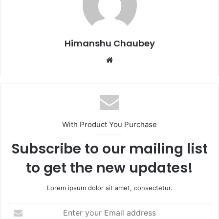
o
o
o
n
k
Himanshu Chaubey
With Product You Purchase
Subscribe to our mailing list
to get the new updates!
Lorem ipsum dolor sit amet, consectetur.