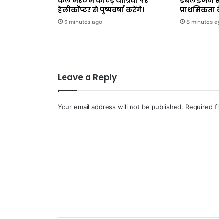
कल मेरठ में कांवड़ यात्रियों पर
डबल इंजन सर
हेलीकॉप्टर से पुष्पवर्षा करेंगे।
प्राथमिकता क
6 minutes ago
8 minutes a
Leave a Reply
Your email address will not be published.
Required f
C
o
m
m
e
n
t