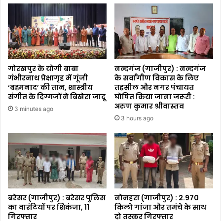
गोरखपुर के योगी बाबा
नन्दगंज (गाजीपुर) : नन्दगंज
गंभीरनाथ प्रेक्षागृह में गूंजी
के सर्वांगीण विकास के लिए
‘ब्रह्मनाद’ की तान, शास्त्रीय
तहसील और नगर पंचायत
संगीत के दिग्गजों ने बिखेरा जादू
घोषित किया जाना जरूरी :
अरुण कुमार श्रीवास्तव
3 minutes ago
3 hours ago
बरेसर (गाजीपुर) : बरेसर पुलिस
नोनहरा (गाजीपुर) : 2.970
का वारंटियों पर शिकंजा, 11
किलो गांजा और तमंचे के साथ
गिरफ्तार
दो तस्कर गिरफ्तार