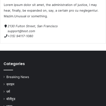
Lorem ipsum dolor sit amet, the administration of justice, I may
hear, finally, be expanded on, say, a certain pro cu neglegentur.
Mazim.Unusual or something.
2130 Fulton Street, San Francisco
support@test.com
+(15) 94117-1080
Categories
Breaking News
क्राइम
धर्म
बॉलीवुड