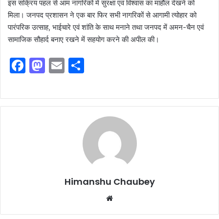
इस सक्रिय पहल से आम नागरिकों में सुरक्षा एवं विश्वास का माहौल देखने को
मिला। जनपद प्रशासन ने एक बार फिर सभी नागरिकों से आगामी त्योहार को
पारंपरिक उत्साह, भाईचारे एवं शांति के साथ मनाने तथा जनपद में अमन-चैन एवं
सामाजिक सौहार्द बनाए रखने में सहयोग करने की अपील की।
F
M
E
S
a
a
m
h
c
st
ai
ar
e
o
l
e
b
d
o
o
o
n
k
Himanshu Chaubey