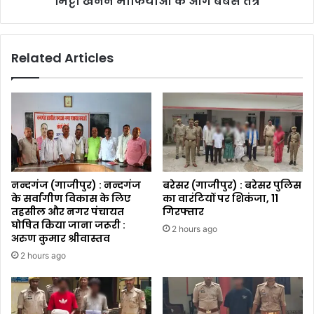
मिट्टी खनन माफियाओं के आगे बेबस तंत्र
Related Articles
नन्दगंज (गाजीपुर) : नन्दगंज
बरेसर (गाजीपुर) : बरेसर पुलिस
के सर्वांगीण विकास के लिए
का वारंटियों पर शिकंजा, 11
तहसील और नगर पंचायत
गिरफ्तार
घोषित किया जाना जरूरी :
2 hours ago
अरुण कुमार श्रीवास्तव
2 hours ago