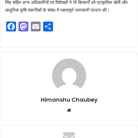
सिंह सहित अन्य अधिकारियों एवं विशेषज्ञों ने भी किसानों को प्राकृतिक खेती और
आधुनिक कृषि तकनीकों के संबंध में महत्वपूर्ण जानकारी प्रदान की।
F
M
E
S
a
a
m
h
c
st
ai
ar
e
o
l
e
b
d
o
o
o
n
k
Himanshu Chaubey