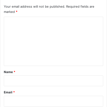
Your email address will not be published.
Required fields are
marked
*
C
o
m
m
e
n
t
*
Name
*
Email
*