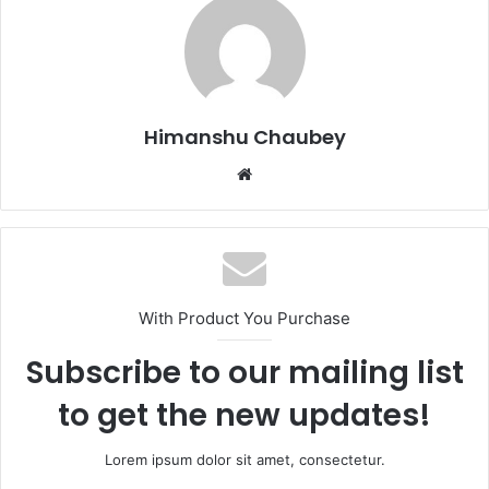
b
d
o
o
o
n
k
Himanshu Chaubey
With Product You Purchase
Subscribe to our mailing list
to get the new updates!
Lorem ipsum dolor sit amet, consectetur.