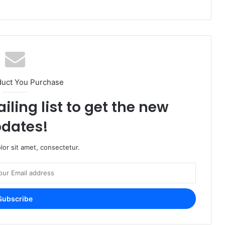
duct You Purchase
iling list to get the new
dates!
or sit amet, consectetur.