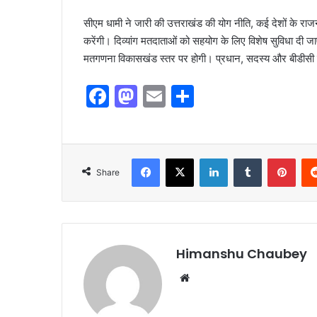
सीएम धामी ने जारी की उत्तराखंड की योग नीति, कई देशों के र
करेंगी। दिव्यांग मतदाताओं को सहयोग के लिए विशेष सुविधा 
मतगणना विकासखंड स्तर पर होगी। प्रधान, सदस्य और बीडीसी
F
M
E
S
a
a
m
h
c
st
ai
ar
e
o
l
e
Share
b
d
o
o
o
n
k
Himanshu Chaubey