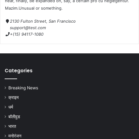
hear, finally, be expanded on, say, a certain pro cu neglegentur.
Mazim.Unusual or something.
2130 Fulton Street, San Francisco
support@test.com
+(15) 94117-1080
Categories
Breaking News
क्राइम
धर्म
बॉलीवुड
भारत
मनोरंजन