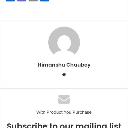
a
a
m
h
c
st
ai
ar
e
o
l
e
b
d
o
o
o
n
k
Himanshu Chaubey
With Product You Purchase
Subscribe to our mailing list