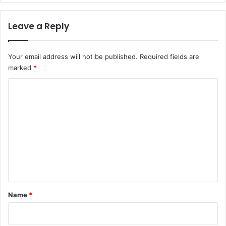
Leave a Reply
Your email address will not be published.
Required fields are
marked
*
C
o
m
m
e
n
t
*
Name
*