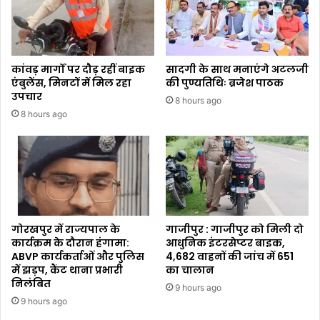
कांवड़ मार्गों पर दौड़ रहीं बाइक
सादगी के साथ मनाएंगे अटलजी
एंबुलेंस, मिनटों में मिल रहा
की पुण्यतिथिः ब्रजेश पाठक
उपचार
8 hours ago
8 hours ago
गोरखपुर में राज्यपाल के
गाजीपुर : गाजीपुर को मिली दो
कार्यक्रम के दौरान हंगामा:
आधुनिक इंटरसेप्टर बाइक,
ABVP कार्यकर्ताओं और पुलिस
4,682 वाहनों की जांच में 651
में झड़प, कैंट थाना प्रभारी
का चालान
निलंबित
9 hours ago
9 hours ago