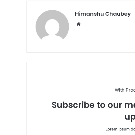
o
n
k
Himanshu Chaubey
With Pro
Subscribe to our ma
up
Lorem ipsum dol