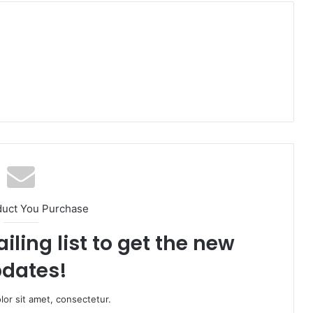
duct You Purchase
iling list to get the new
dates!
or sit amet, consectetur.