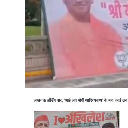
लखनऊ होर्डिंग वार, ‘आई लव योगी आदित्यनाथ’ के बाद ‘आई लव 