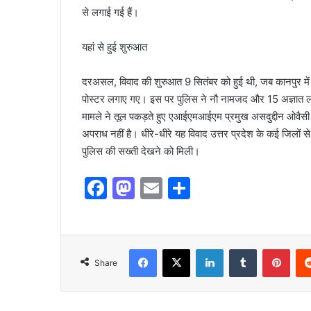
से लगाई गई हैं।
यहां से हुई शुरुआत
दरअसल, विवाद की शुरुआत 9 सितंबर को हुई थी, जब कानपुर में 
पोस्टर लगाए गए। इस पर पुलिस ने नौ नामजद और 15 अज्ञात लो
मामले ने तूल पकड़ते हुए एआईएमआईएम प्रमुख असदुद्दीन ओवैसी 
अपराध नहीं है। धीरे-धीरे यह विवाद उत्तर प्रदेश के कई जिलो
पुलिस की सख्ती देखने को मिली।
F
M
E
S
a
a
m
h
c
st
ai
ar
e
o
l
e
Share
b
d
o
o