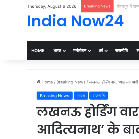
Thursday, August 6 2026
Breaking News
गाजीपुर : गाजी
India Now24
HOME
भारत
मनोरंजन
धर्म
राजनीति
स्
Home
/
Breaking News
/
लखनऊ होर्डिंग वार, ‘आई लव योगी
Breaking News
भारत
राजनीति
लखनऊ होर्डिंग वा
आदित्यनाथ’ के ब