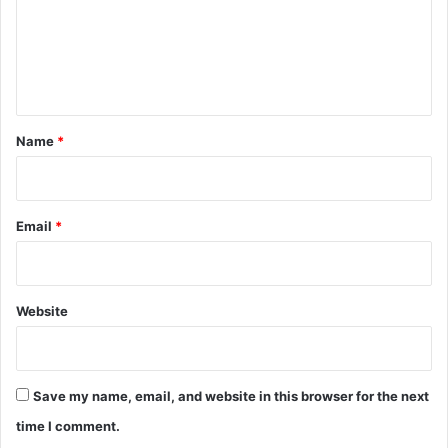
m
e
n
t
*
Name
*
Email
*
Website
Save my name, email, and website in this browser for the next
time I comment.