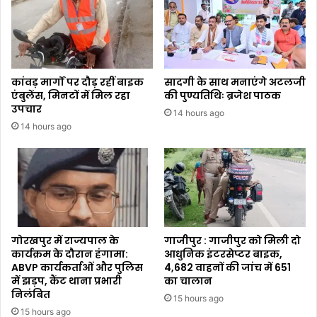
कांवड़ मार्गों पर दौड़ रहीं बाइक
सादगी के साथ मनाएंगे अटलजी
एंबुलेंस, मिनटों में मिल रहा
की पुण्यतिथिः ब्रजेश पाठक
उपचार
14 hours ago
14 hours ago
गोरखपुर में राज्यपाल के
गाजीपुर : गाजीपुर को मिली दो
कार्यक्रम के दौरान हंगामा:
आधुनिक इंटरसेप्टर बाइक,
ABVP कार्यकर्ताओं और पुलिस
4,682 वाहनों की जांच में 651
में झड़प, कैंट थाना प्रभारी
का चालान
निलंबित
15 hours ago
15 hours ago