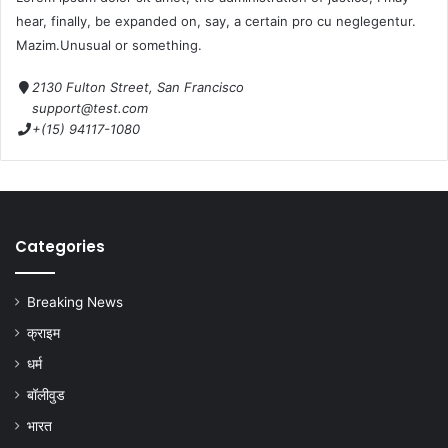
hear, finally, be expanded on, say, a certain pro cu neglegentur.
Mazim.Unusual or something.
2130 Fulton Street, San Francisco
support@test.com
+(15) 94117-1080
Categories
Breaking News
क्राइम
धर्म
बॉलीवुड
भारत