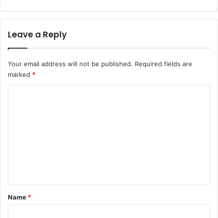
Leave a Reply
Your email address will not be published.
Required fields are
marked
*
C
o
m
m
e
n
t
*
Name
*