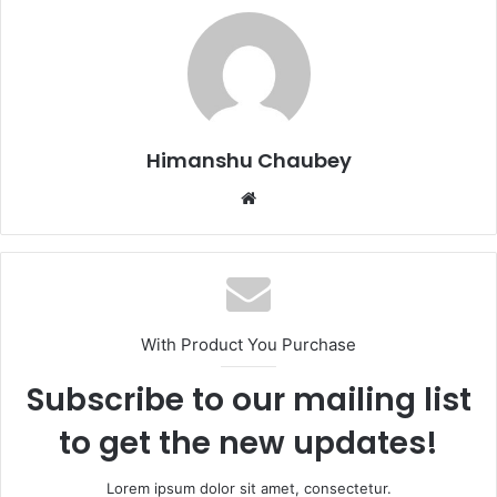
e
o
l
e
b
d
o
o
o
n
k
Himanshu Chaubey
With Product You Purchase
Subscribe to our mailing list
to get the new updates!
Lorem ipsum dolor sit amet, consectetur.